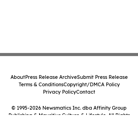
About
Press Release Archive
Submit Press Release
Terms & Conditions
Copyright/DMCA Policy
Privacy Policy
Contact
© 1995-2026 Newsmatics Inc. dba Affinity Group
Publishing & Mauritius Culture & Lifestyle. All Rights
Reserved.
Cookie Settings / Your Privacy Choices