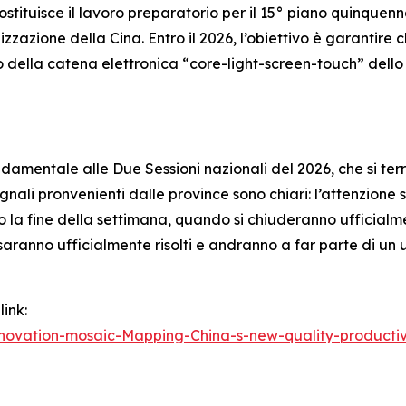
stituisce il lavoro preparatorio per il 15° piano quinquen
zazione della Cina. Entro il 2026, l’obiettivo è garantire che
o della catena elettronica “core-light-screen-touch” dello
entale alle Due Sessioni nazionali del 2026, che si terra
segnali pronvenienti dalle province sono chiari: l’attenzione
tro la fine della settimana, quando si chiuderanno ufficialm
 saranno ufficialmente risolti e andranno a far parte di un
link:
novation-mosaic-Mapping-China-s-new-quality-producti