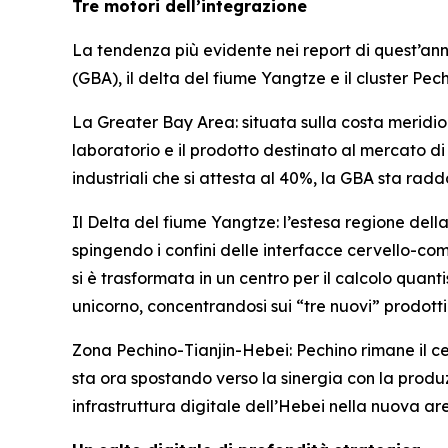
Tre motori dell’integrazione
La tendenza più evidente nei report di quest’ann
(GBA), il delta del fiume Yangtze e il cluster Pe
La Greater Bay Area: situata sulla costa meridion
laboratorio e il prodotto destinato al mercato d
industriali che si attesta al 40%, la GBA sta radd
Il Delta del fiume Yangtze: l’estesa regione del
spingendo i confini delle interfacce cervello-com
si è trasformata in un centro per il calcolo quant
unicorno, concentrandosi sui “tre nuovi” prodotti: v
Zona Pechino-Tianjin-Hebei: Pechino rimane il ce
sta ora spostando verso la sinergia con la produzi
infrastruttura digitale dell’Hebei nella nuova ar