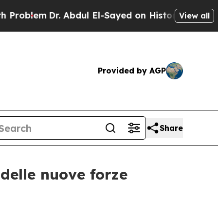
em
Dr. Abdul El-Sayed on Historic Michigan Win: “P
View all
Provided by AGP
Share
delle nuove forze