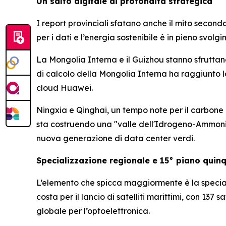
Un salto digitale di profondità strategica
I report provinciali sfatano anche il mito second
per i dati e l’energia sostenibile è in pieno svol
La Mongolia Interna e il Guizhou stanno sfruttan
di calcolo della Mongolia Interna ha raggiunto la
cloud Huawei.
Ningxia e Qinghai, un tempo note per il carbone o 
sta costruendo una "valle dell'Idrogeno-Ammonia
nuova generazione di data center verdi.
Specializzazione regionale e 15° piano quin
L’elemento che spicca maggiormente è la special
costa per il lancio di satelliti marittimi, con 137 
globale per l’optoelettronica.