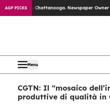
aos in Chattanooga. Newspaper Owner Calls the 
AGP PICKS
Menu
CGTN: Il “mosaico dell’
produttive di qualità in