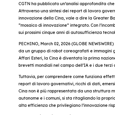
CGTN ha pubblicato un’analisi approfondita che 
Attraverso una sintesi dei report di lavoro governat
innovazione della Cina, vale a dire la Greater Ba
“mosaico di innovazione” integrato. Con l’incomb
sui prossimi cinque anni di autosufficienza tecnol
PECHINO, March 02, 2026 (GLOBE NEWSWIRE) -- Al 
da un gruppo di robot coreografati e immagini g
Affari Esteri, la Cina è diventata la prima nazione 
brevetti mondiali nel campo dell’IA e i due terzi d
Tuttavia, per comprendere come funziona effettiv
report di lavoro governativi, ricchi di dati, emers
Cina non è più rappresentata da una struttura mo
autonome e i comuni, si sta ritagliando la propria
alta efficienza che privilegiano l’innovazione ris