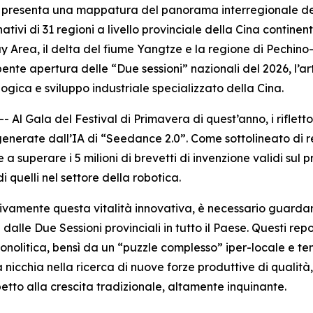
presenta una mappatura del panorama interregionale delle
ivi di 31 regioni a livello provinciale della Cina continental
y Area, il delta del fiume Yangtze e la regione di Pechino-
ente apertura delle “Due sessioni” nazionali del 2026, l’a
ogica e sviluppo industriale specializzato della Cina.
Gala del Festival di Primavera di quest’anno, i riflettori
enerate dall’IA di “Seedance 2.0”. Come sottolineato di r
a superare i 5 milioni di brevetti di invenzione validi sul pr
i quelli nel settore della robotica.
amente questa vitalità innovativa, è necessario guardare o
i dalle Due Sessioni provinciali in tutto il Paese. Questi re
nolitica, bensì da un “puzzle complesso” iper-locale e te
 nicchia nella ricerca di nuove forze produttive di qualità,
petto alla crescita tradizionale, altamente inquinante.