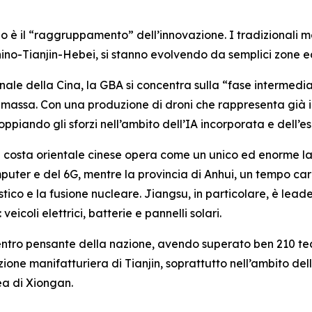
o è il “raggruppamento” dell’innovazione. I tradizionali 
chino-Tianjin-Hebei, si stanno evolvendo da semplici zone e
ale della Cina, la GBA si concentra sulla “fase intermedia”,
i massa. Con una produzione di droni che rappresenta già i
oppiando gli sforzi nell’ambito dell’IA incorporata e dell’es
la costa orientale cinese opera come un unico ed enorme la
puter e del 6G, mentre la provincia di Anhui, un tempo cara
istico e la fusione nucleare. Jiangsu, in particolare, è le
eicoli elettrici, batterie e pannelli solari.
ntro pensante della nazione, avendo superato ben 210 tecno
one manifatturiera di Tianjin, soprattutto nell’ambito dell
ea di Xiongan.