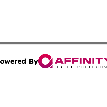
owered By
ubmit Press Release
Terms & Conditions
Copyright/DMCA
. dba Affinity Group Publishing & Mauritius Culture & Life
Cookie Settings / Your Privacy Choices